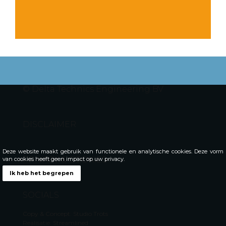
© Delta Technics Engineering BV
DISCLAIMER
Deze website maakt gebruik van functionele en analytische cookies. Deze vorm
PRIVACY & COOKIES
van cookies heeft geen impact op uw privacy.
Ik heb het begrepen
SOCIALS
Copy & Concept: Studio Trots
Realisatie: Streamlined