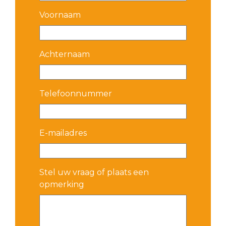
Voornaam
Achternaam
Telefoonnummer
E-mailadres
Stel uw vraag of plaats een
opmerking