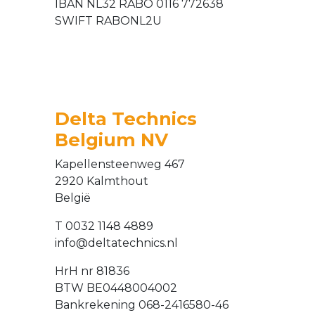
IBAN NL32 RABO 0116 772638
SWIFT RABONL2U
Delta Technics
Belgium NV
Kapellensteenweg 467
2920 Kalmthout
België
T 0032 1148 4889
info@deltatechnics.nl
HrH nr 81836
BTW BE0448004002
Bankrekening 068-2416580-46