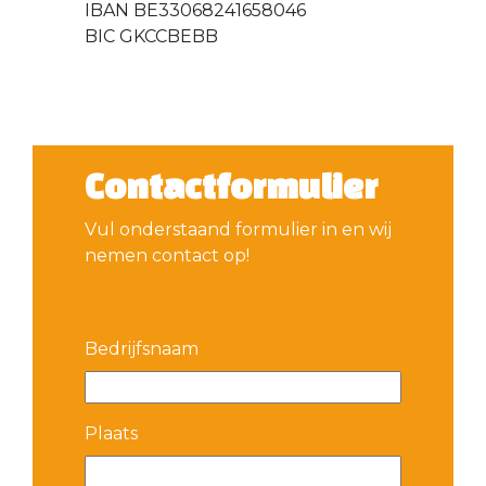
IBAN BE33068241658046
BIC GKCCBEBB
Contactformulier
Vul onderstaand formulier in en wij
nemen contact op!
Bedrijfsnaam
Plaats